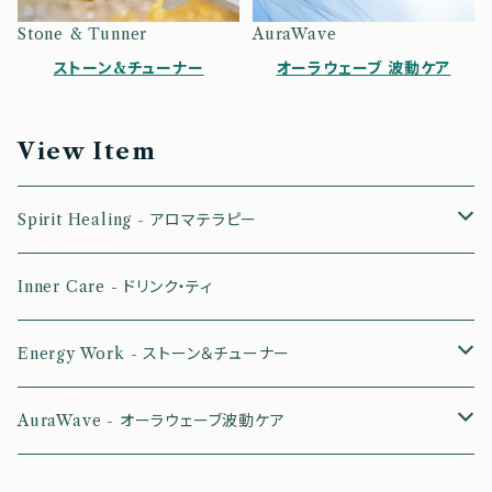
Stone & Tunner
AuraWave
ストーン&チューナー
オーラウェーブ 波動ケア
View Item
Spirit Healing - アロマテラピー
CHAKA - チャクラ＆オーラケア
Inner Care - ドリンク・ティ
Ancient Essence - 古代文明の叡智
Energy Work - ストーン＆チューナー
ZenAura - 禅＆波動を高める
ストーン
AuraWave - オーラウェーブ波動ケア
Zodiac Essence - エネルギーワーク
チューナー
波動プレート：ハルモニアプレート