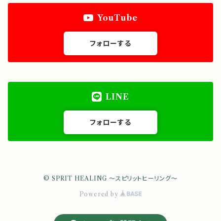
YouTube
Zodiac Essence - パーソナル
クリスタルチューナー
Moon Cycle Mist - アロマミスト
波動チェッカー：ラディスコープ
フォローする
チューナー
光トリートメント：ルミニーク
オルゴンフード：ソルト
LINE
フォローする
© SPRIT HEALING ～スピリットヒーリング～
Powered by