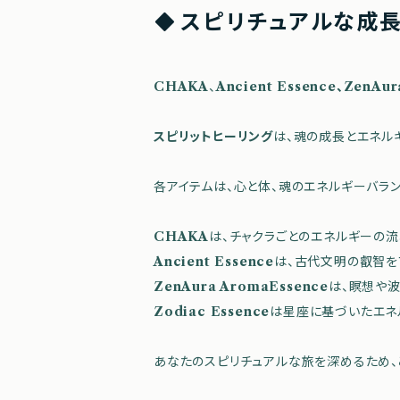
スピリチュアルな成
CHAKA
、
Ancient Essence、ZenAur
スピリットヒーリング
は、魂の成長とエネル
各アイテムは、心と体、魂のエネルギーバラ
CHAKA
は、チャクラごとのエネルギーの流
Ancient Essence
は、古代文明の叡智を
ZenAura AromaEssence
は、瞑想や
Zodiac Essence
は星座に基づいたエネ
あなたのスピリチュアルな旅を深めるため、