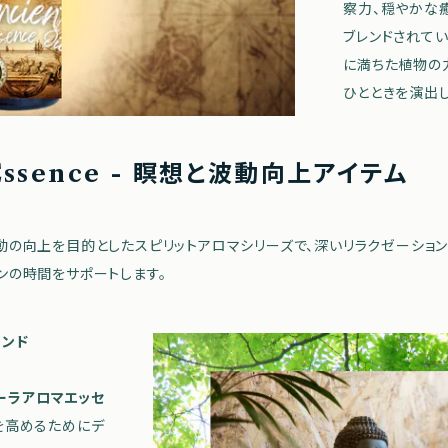
察力、穏やかな
ブレンドされて
に満ちた植物の
ひとときを演出し
aEssence - 瞑想と波動向上アイテム
動の向上を目的としたスピリットアロマシリーズで、深いリラクゼーショ
ンの時間をサポートします。
レンド
・オーラアロマエッセ
を高めるためにデ