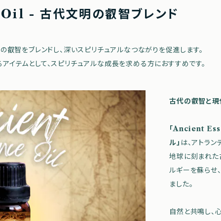
ce Oil - 古代文明の叡智ブレンド
の叡智をブレンドし、深いスピリチュアルなつながりを促進します。
アイテムとして、スピリチュアルな成長を求める方におすすめです。
古代の叡智と現
「Ancient E
ル」
は、アトラン
地球に刻まれた
ルギーを蘇らせ
ました。
自然と共鳴し、