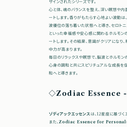
ザインされたシリーズです。
心と体、魂のバランスを整え、深い瞑想や内
ートします。香りがもたらす心地よい波動は
波優位の落ち着いた状態へと導き、セロトニ
といった幸福感や安心感に関わるホルモン
ートします。その結果、意識がクリアになり
中力が高まります。
毎日のリラックスや瞑想で、脳波とホルモン
心身の調和と共にスピリチュアルな成長を
和へと導きます。
◇
Zodiac Essen
ゾディアックエッセンス
は、12星座に基づ
また、
Zodiac Essence for Personal