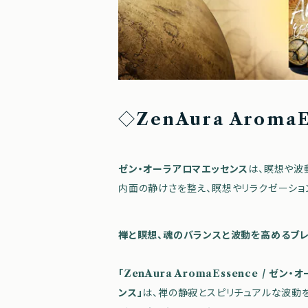
◇
ZenAura Arom
ゼン・オーラアロマエッセンス
は、瞑想や波
内面の静けさを整え、瞑想やリラクゼーショ
禅と瞑想、魂のバランスと波動を高めるブ
「ZenAura AromaEssence / ゼン
ンス」
は、禅の静寂とスピリチュアルな波動