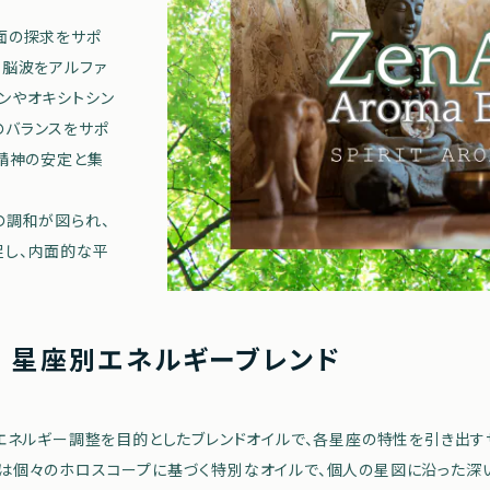
面の探求をサポ
、脳波をアルファ
ンやオキシトシン
のバランスをサポ
、精神の安定と集
の調和が図られ、
促し、内面的な平
ce - 星座別エネルギーブレンド
くエネルギー調整を目的としたブレンドオイルで、各星座の特性を引き出す
は個々のホロスコープに基づく特別なオイルで、個人の星図に沿った深