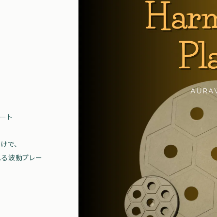
ート
けで、
れる波動プレー