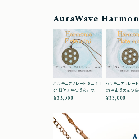
AuraWave Harmoni
ハルモニアプレート ミニ Φ4
ハルモニアプレート 
㎝ 紐付き 宇宙:5次元の高
㎝ 宇宙:5次元の
振動による究極のエネルギ
る究極のエネルギ
¥35,000
¥33,000
ーケアアイテム オーラウェ
イテムオーラウェーブ
ーブ AuraWave トシマクマ
Wave トシマクマ
ヤコン