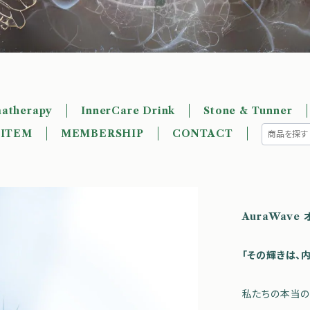
atherapy
InnerCare Drink
Stone & Tunner
 ITEM
MEMBERSHIP
CONTACT
AuraWave
「その輝きは、
私たちの本当の