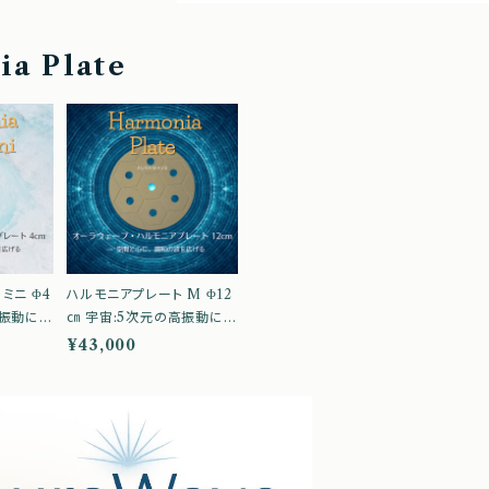
a Plate
ミニ Φ4
ハルモニアプレート M Φ12
高振動によ
㎝ 宇宙:5次元の高振動によ
ーケアア
る究極のエネルギーケアア
¥43,000
 Aura
イテム オーラウェーブ Aura
ヤコン
Wave トシマクマヤコン