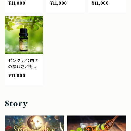
直感の目を開く
て前進するエネ
を引き出しセロ
¥11,000
¥11,000
¥11,000
ゼンオーラアロ
ルギーをサポー
トニンの分泌を
マエッセンス ブ
ト ゼンオーラア
サポート ゼンオ
レンドオイル 10
ロマエッセンス
ーラアロマエッ
mL アロマテラ
ブレンドオイル 1
センス ブレンド
ピーブレンド
0mL アロマテ
オイル 10mL ア
ラピーブレンド
ロマテラピーブ
レンド
ゼンクリア：内面
の静けさと明晰
さをサポート ゼ
¥11,000
ンオーラアロマ
エッセンス ブレ
ンドオイル 10m
L アロマテラピ
Story
ーブレンド