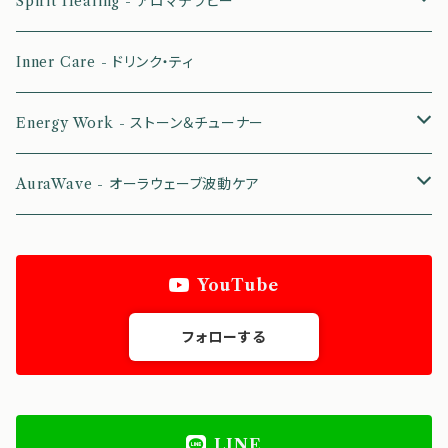
Spirit Healing - アロマテラピー
CHAKA - チャクラ＆オーラケア
Inner Care - ドリンク・ティ
Ancient Essence - 古代文明の叡智
Energy Work - ストーン＆チューナー
ZenAura - 禅＆波動を高める
ストーン
AuraWave - オーラウェーブ波動ケア
Zodiac Essence - エネルギーワーク
チューナー
波動プレート：ハルモニアプレート
YouTube
Zodiac Essence - パーソナル
クリスタルチューナー
Moon Cycle Mist - アロマミスト
波動チェッカー：ラディスコープ
フォローする
チューナー
光トリートメント：ルミニーク
オルゴンフード：ソルト
LINE