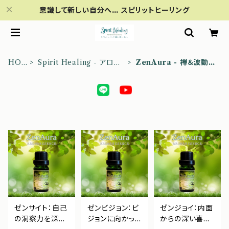
意識して新しい自分へ… スピリットヒーリング
HO
Spirit Healing - アロマ
ZenAura - 禅＆波動を
ME
テラピー
高める
ゼンサイト：自己
ゼンビジョン：ビ
ゼンジョイ：内面
の洞察力を深め
ジョンに向かっ
からの深い喜び